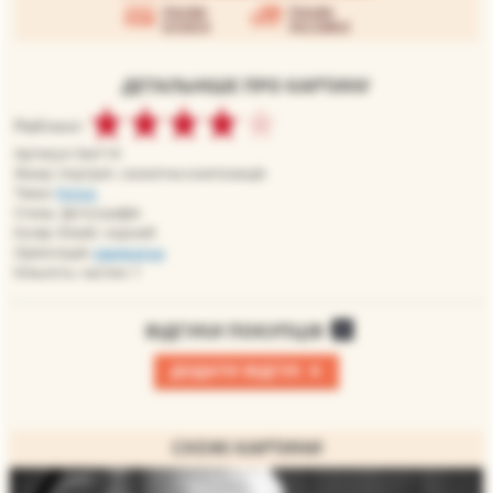
Умови
Умови
оплати
доставки
ДЕТАЛЬНІШЕ ПРО КАРТИНУ
Рейтинг:
Артикул: bw114
Жанр: портрет, сюжетна композиція
Теми:
Ретро
Стиль: фотографія
Колір: білий, чорний
Орієнтація:
квадратна
Кількість частин: 1
ВІДГУКИ ПОКУПЦІВ
0
+
ДОДАТИ ВІДГУК
СХОЖІ КАРТИНИ