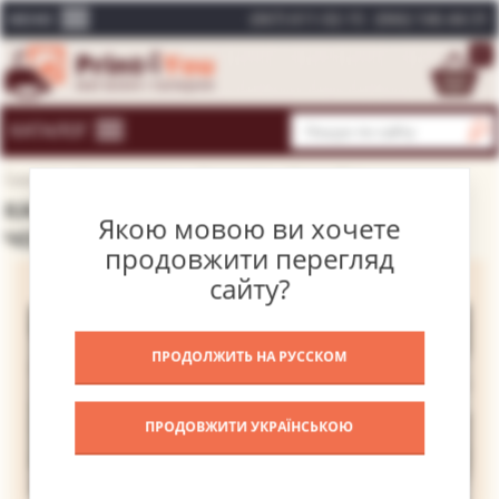
(067) 611-02-15
(066) 146-44-31
МЕНЮ
0
КАТАЛОГ
Головна
Каталог картин
Фотографії
Чорно-біле
КАРТИНА ЕЛВІС ПРЕСЛІ ТА КРАСУНЯ –
Якою мовою ви хочете
ЧОРНО-БІЛЕ
продовжити перегляд
сайту?
ПРОДОЛЖИТЬ НА РУССКОМ
ПРОДОВЖИТИ УКРАЇНСЬКОЮ