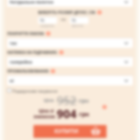
Натуральне полотно
ВИБЕРІТЬ РОЗМІР ДРУКУ, СМ:
на
ширина
висота
ПОКРИТТЯ ЛАКОМ:
так
НАТЯЖКА НА ПІДРАМНИК:
галерейна
ПРОМАЛЬОВУВАННЯ:
ні
Подарункове пакування
952
грн
Ціна
904
Ціна зі
грн
знижкою
КУПИТИ