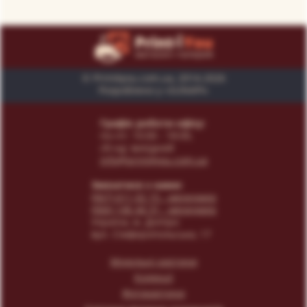
© Print4you.com.ua, 2014-2026
Розроблено у «SUNAPI»
Графік роботи офісу:
пн-пт: 10:00 - 18:00,
сб-нд: вихідний
info@print4you.com.ua
Звязатися з нами:
(067) 611 02 15
- менеджер
(066) 146 44 31
- менеджер
Українa, м. Дніпро
вул. Сімферопольська, 17
Модульні картини
Колекції
Фотокартини