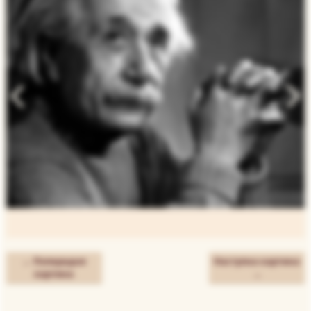
← Попередня
Наступна картина
картина
→