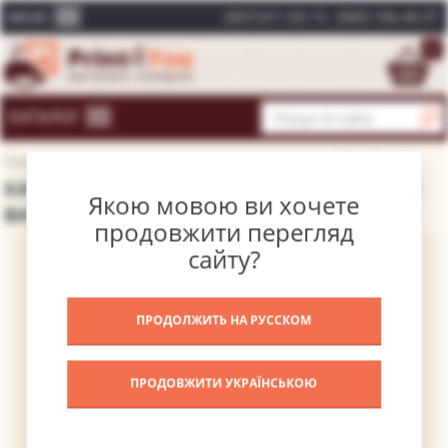
(067) 611-02-15
(066) 146-44-31
МЕНЮ
0
КАТАЛОГ
Головна
Каталог картин
Художники різних часів
Беро Жан
КАРТИНА ГАЛЕРЕЯ ДЛЯ ГУЛЯННЯ У ТЕАТРІ
Якою мовою ви хочете
ВАР'ЄТЕ ФОЛІ-БЕРЖЕ – БЕРО ЖАН
продовжити перегляд
сайту?
ПРОДОЛЖИТЬ НА РУССКОМ
ПРОДОВЖИТИ УКРАЇНСЬКОЮ