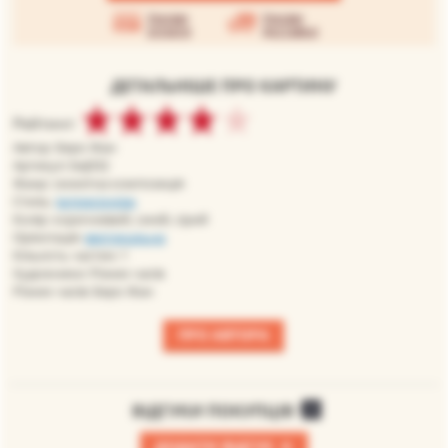
Умови
Умови
оплати
доставки
ДЕТАЛЬНІШЕ ПРО КАРТИНУ
Рейтинг:
Автор: Беро Жан
Артикул: bej032
Жанр: сюжетна композиція
Стиль:
імпресіонізм
Колір: коричневий, синій, сірий
Орієнтація:
вертикальна
Кількість частин: 1
Художники: Різних часів
Різних часів: Беро Жан
ПРО АВТОРА
ВІДГУКИ ПОКУПЦІВ
0
+
ДОДАТИ ВІДГУК