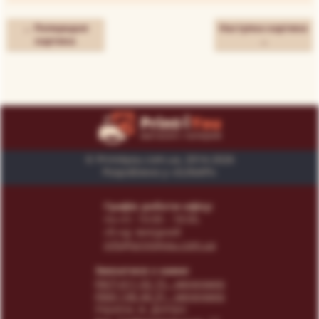
← Попередня
Наступна картина
картина
→
© Print4you.com.ua, 2014-2026
Розроблено у «SUNAPI»
Графік роботи офісу:
пн-пт: 10:00 - 18:00,
сб-нд: вихідний
info@print4you.com.ua
Звязатися з нами:
(067) 611 02 15
- менеджер
(066) 146 44 31
- менеджер
Українa, м. Дніпро