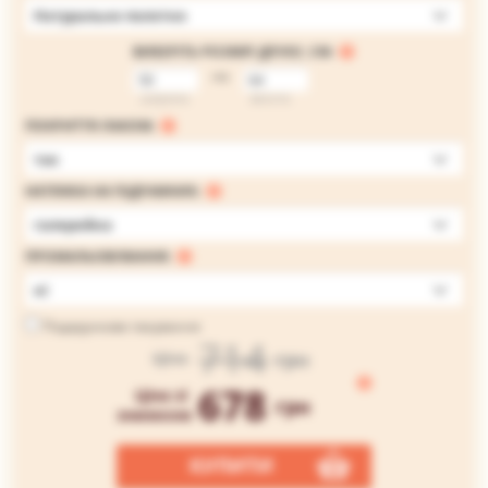
Натуральне полотно
ВИБЕРІТЬ РОЗМІР ДРУКУ, СМ:
на
ширина
висота
ПОКРИТТЯ ЛАКОМ:
так
НАТЯЖКА НА ПІДРАМНИК:
галерейна
ПРОМАЛЬОВУВАННЯ:
ні
Подарункове пакування
714
грн
Ціна
678
Ціна зі
грн
знижкою
КУПИТИ