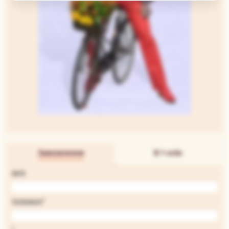
Замовлення
В 1 клік
ІМ'Я
*
ТЕЛЕФОН
*