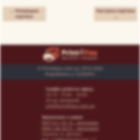
← Попередня
Наступна картина
картина
→
© Print4you.com.ua, 2014-2026
Розроблено у «SUNAPI»
Графік роботи офісу:
пн-пт: 10:00 - 18:00,
сб-нд: вихідний
info@print4you.com.ua
Звязатися з нами:
(067) 611 02 15
- менеджер
(066) 146 44 31
- менеджер
Українa, м. Дніпро
вул. Сімферопольська, 17