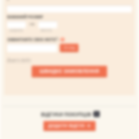
БАЖАНИЙ РОЗМІР
на
ширина
висота
*
ЗАВАНТАЖТЕ СВОЄ ФОТО
:
Огляд
Файл не вибраний
Додати файл
ШВИДКЕ ЗАМОВЛЕННЯ
ВІДГУКИ ПОКУПЦІВ
0
+
ДОДАТИ ВІДГУК