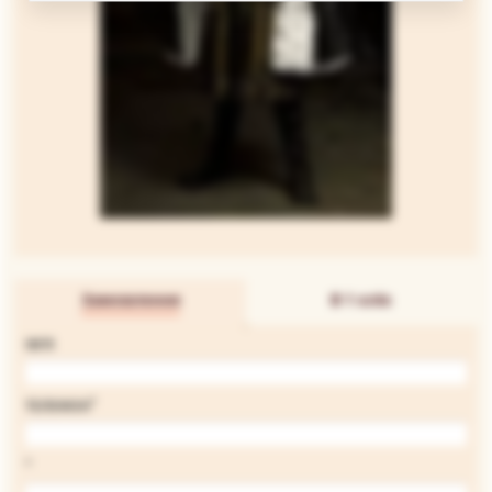
Замовлення
В 1 клік
ІМ'Я
*
ТЕЛЕФОН
*