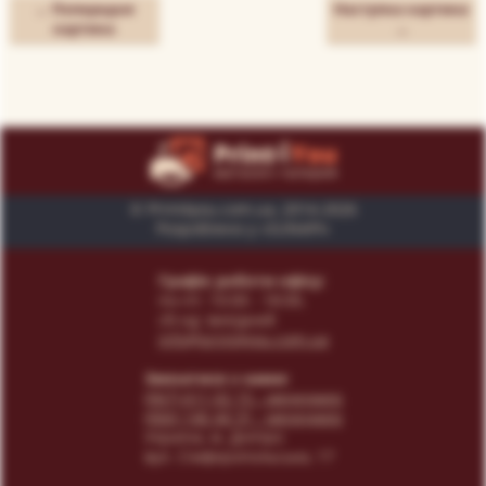
← Попередня
Наступна картина
картина
→
© Print4you.com.ua, 2014-2026
Розроблено у «SUNAPI»
Графік роботи офісу:
пн-пт: 10:00 - 18:00,
сб-нд: вихідний
info@print4you.com.ua
Звязатися з нами:
(067) 611 02 15
- менеджер
(066) 146 44 31
- менеджер
Українa, м. Дніпро
вул. Сімферопольська, 17