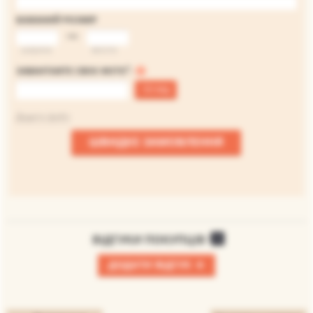
БАЖАНИЙ РОЗМІР
на
ширина
висота
*
ЗАВАНТАЖТЕ СВОЄ ФОТО
:
Огляд
Файл не вибраний
Додати файл
ШВИДКЕ ЗАМОВЛЕННЯ
ВІДГУКИ ПОКУПЦІВ
0
+
ДОДАТИ ВІДГУК