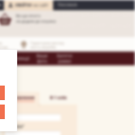
Реєстрація
УВІЙТИ
на сайт
A
Ви ще нічого
не додали до кошика
к
Гарантуємо високу
нтам
якість виробів
і
Ваше
Багетні
Колекції
и
фото
рамки
Замовлення
В 1 клік
ІМ'Я
*
ТЕЛЕФОН