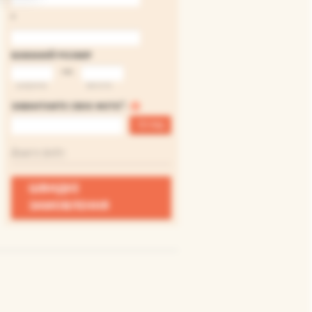
*
БАЖАНИЙ РОЗМІР
на
ширина
висота
*
ЗАВАНТАЖТЕ СВОЄ ФОТО
:
Огляд
Файл не вибраний
Додати файл
ШВИДКЕ
ЗАМОВЛЕННЯ