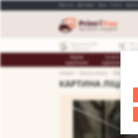
Про нас
Доставка
Ціни
Статті
Карти
Великий вибір
Виг
зображень
замо
Відомі
Сучасні
художники
художники
Головна
Каталог картин
Образи для "
КАРТИНА ЛІЦАР_3