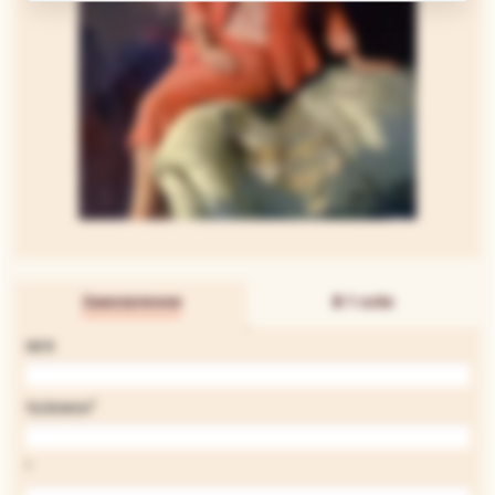
Замовлення
В 1 клік
ІМ'Я
*
ТЕЛЕФОН
*