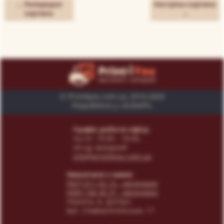
← Попередня
Наступна картина
картина
→
© Print4you.com.ua, 2014-2026
Розроблено у «SUNAPI»
Графік роботи офісу:
пн-пт: 10:00 - 18:00,
сб-нд: вихідний
info@print4you.com.ua
Звязатися з нами:
(067) 611 02 15
- менеджер
(066) 146 44 31
- менеджер
Українa, м. Дніпро
вул. Сімферопольська, 17