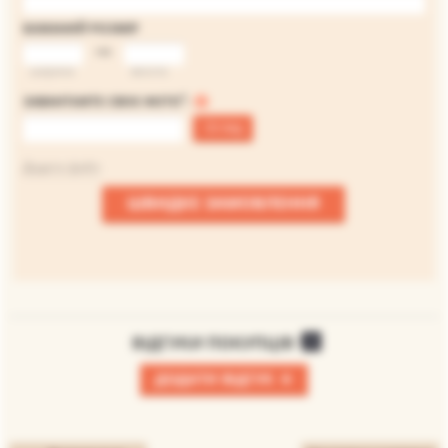
БАЖАНИЙ РОЗМІР
на
ширина
висота
*
ЗАВАНТАЖТЕ СВОЄ ФОТО
:
Огляд
Файл не вибраний
Додати файл
ШВИДКЕ ЗАМОВЛЕННЯ
ВІДГУКИ ПОКУПЦІВ
0
+
ДОДАТИ ВІДГУК