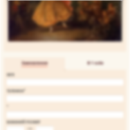
Замовлення
В 1 клік
ІМ'Я
*
ТЕЛЕФОН
*
БАЖАНИЙ РОЗМІР
на