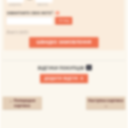
ширина
висота
*
ЗАВАНТАЖТЕ СВОЄ ФОТО
:
Огляд
Файл не вибраний
Додати файл
ШВИДКЕ ЗАМОВЛЕННЯ
ВІДГУКИ ПОКУПЦІВ
0
+
ДОДАТИ ВІДГУК
← Попередня
Наступна картина
картина
→