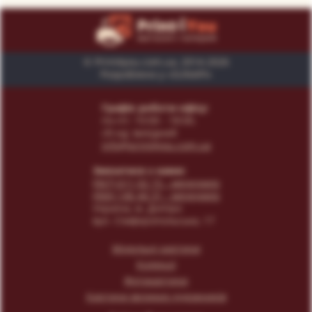
© Print4you.com.ua, 2014-2026
Розроблено у «SUNAPI»
Графік роботи офісу:
пн-пт: 10:00 - 18:00,
сб-нд: вихідний
info@print4you.com.ua
Звязатися з нами:
(067) 611 02 15
- менеджер
(066) 146 44 31
- менеджер
Українa, м. Дніпро
вул. Сімферопольська, 17
Модульні картини
Колекції
Фотокартини
Картини великих художників