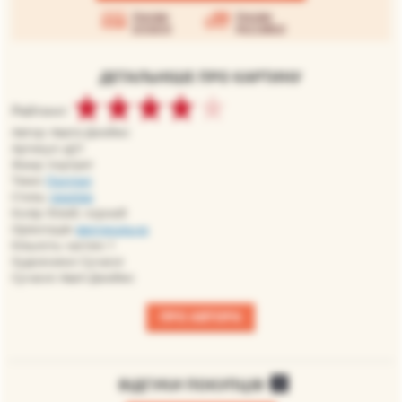
Умови
Умови
оплати
доставки
ДЕТАЛЬНІШЕ ПРО КАРТИНУ
Рейтинг:
Автор: Авати Джеймс
Артикул: aj21
Жанр: портрет
Теми:
Портрет
Стиль:
реалізм
Колір: білий, чорний
Орієнтація:
вертикальна
Кількість частин: 1
Художники: Сучасні
Сучасні: Аваті Джеймс
ПРО АВТОРА
ВІДГУКИ ПОКУПЦІВ
0