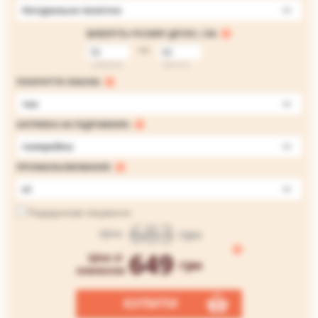
Натуральне полотно
ВИБЕРІТЬ РОЗМІР ДРУКУ, СМ:
на
ширина
висота
ПОКРИТТЯ ЛАКОМ:
так
НАТЯЖКА НА ПІДРАМНИК:
галерейна
ПРОМАЛЬОВУВАННЯ:
ні
Подарункове пакування
683
грн
Ціна
649
Ціна зі
грн
знижкою
КУПИТИ