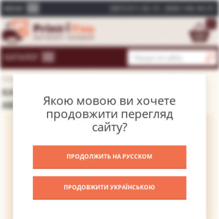
(067) 611-02-15
(066) 146-44-31
МЕНЮ
0
КАТАЛОГ
Головна
Каталог картин
Сучасні художники
Аваті Джеймс
КАРТИНА ПРЕЗИДЕНТ ДЖОН КЕННЕДІ –
Якою мовою ви хочете
АВАТІ ДЖЕЙМС
продовжити перегляд
сайту?
ПРОДОЛЖИТЬ НА РУССКОМ
ПРОДОВЖИТИ УКРАЇНСЬКОЮ