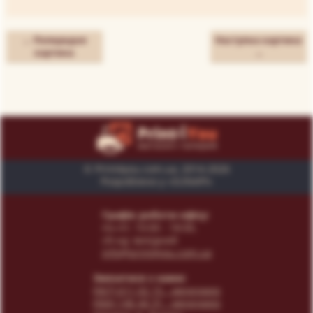
← Попередня
Наступна картина
картина
→
© Print4you.com.ua, 2014-2026
Розроблено у «SUNAPI»
Графік роботи офісу:
пн-пт: 10:00 - 18:00,
сб-нд: вихідний
info@print4you.com.ua
Звязатися з нами:
(067) 611 02 15
- менеджер
(066) 146 44 31
- менеджер