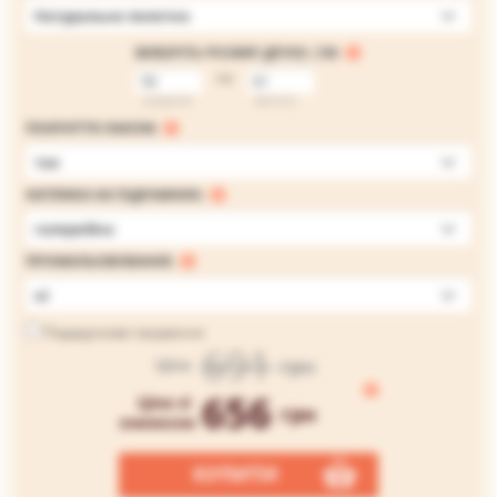
Натуральне полотно
ВИБЕРІТЬ РОЗМІР ДРУКУ, СМ:
на
ширина
висота
ПОКРИТТЯ ЛАКОМ:
так
НАТЯЖКА НА ПІДРАМНИК:
галерейна
ПРОМАЛЬОВУВАННЯ:
ні
Подарункове пакування
691
грн
Ціна
656
Ціна зі
грн
знижкою
КУПИТИ