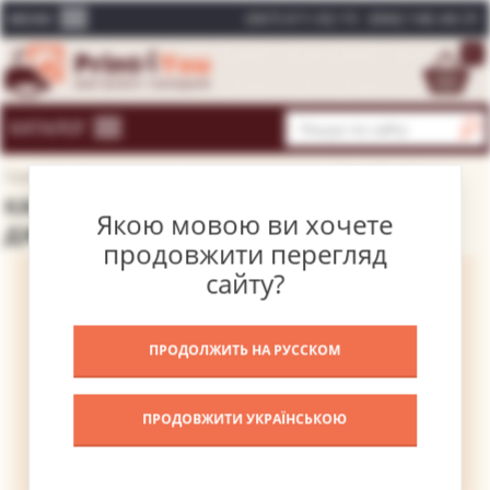
(067) 611-02-15
(066) 146-44-31
МЕНЮ
0
КАТАЛОГ
Головна
Каталог картин
Сучасні художники
Аваті Джеймс
КАРТИНА ПОДРУЖНЄ КОХАННЯ – АВАТІ
Якою мовою ви хочете
ДЖЕЙМС
продовжити перегляд
сайту?
ПРОДОЛЖИТЬ НА РУССКОМ
ПРОДОВЖИТИ УКРАЇНСЬКОЮ