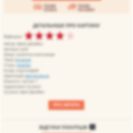
Умови
Умови
оплати
доставки
ДЕТАЛЬНІШЕ ПРО КАРТИНУ
Рейтинг:
Автор: Авати Джеймс
Артикул: aj18
Жанр: сюжетна композиція
Теми:
Кохання
Стиль:
реалізм
Колір: коричневий
Орієнтація:
вертикальна
Кількість частин: 1
Художники: Сучасні
Сучасні: Аваті Джеймс
ПРО АВТОРА
ВІДГУКИ ПОКУПЦІВ
0