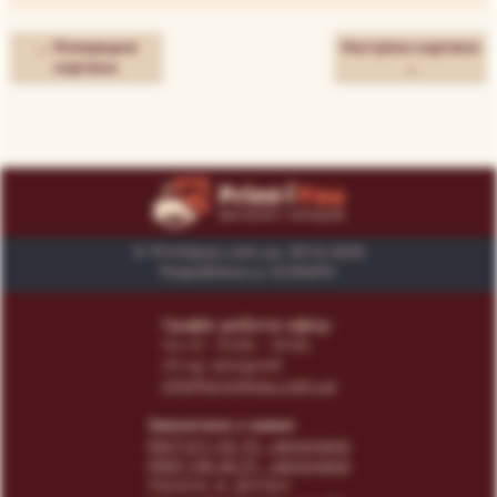
← Попередня
Наступна картина
картина
→
© Print4you.com.ua, 2014-2026
Розроблено у «SUNAPI»
Графік роботи офісу:
пн-пт: 10:00 - 18:00,
сб-нд: вихідний
info@print4you.com.ua
Звязатися з нами:
(067) 611 02 15
- менеджер
(066) 146 44 31
- менеджер
Українa, м. Дніпро