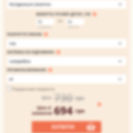
Натуральне полотно
ВИБЕРІТЬ РОЗМІР ДРУКУ, СМ:
на
ширина
висота
ПОКРИТТЯ ЛАКОМ:
так
НАТЯЖКА НА ПІДРАМНИК:
галерейна
ПРОМАЛЬОВУВАННЯ:
ні
Подарункове пакування
730
грн
Ціна
694
Ціна зі
грн
знижкою
КУПИТИ