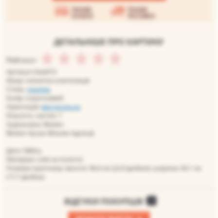
Умови
Умови
оплати
доставки
ДЕТАЛЬНІШЕ ПРО КАРТИНУ
Рейтинг:
Артикул: bwa013
Жанр: сюжетна композиція
Стиль:
реалізм
Колір: коричневий
Орієнтація:
вертикальна
Кількість частин: 1
Художники: Великі
Великі: Бугро Вільям-Адольф
Дата 1868 р.
Матеріал: олія на полотні
Розміри оригіналу: висота: 58,4 см (22,9 дюйми); ширина: 45,1 см
(17,7 дюйма)
ВІДГУКИ ПОКУПЦІВ
0