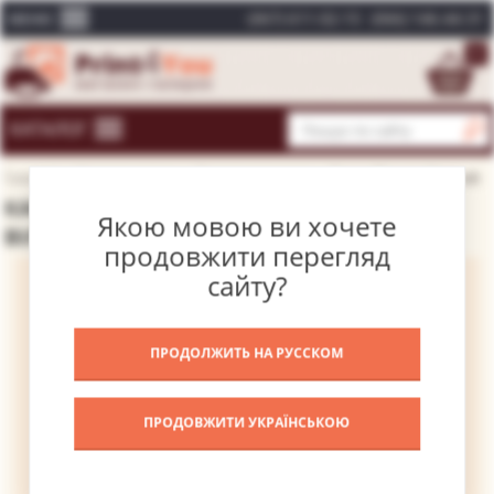
(067) 611-02-15
(066) 146-44-31
МЕНЮ
0
КАТАЛОГ
Головна
Каталог картин
Відомі художники
Бугро Вільям-Адольф
КАРТИНА ГРОНО ВИНОГРАДУ – БУГРО
Якою мовою ви хочете
ВІЛЬЯМ-АДОЛЬФ
продовжити перегляд
сайту?
ПРОДОЛЖИТЬ НА РУССКОМ
ПРОДОВЖИТИ УКРАЇНСЬКОЮ