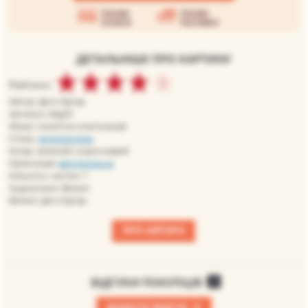
Умови
Умови
оплати
доставки
ДЕТАЛЬНІШЕ ПРО КАРТИНУ
Рейтинг:
Автор: Дега Эдгар
Артикул: deg52
Жанр: сюжетна композиція
Стиль:
імпресіонізм
Колір: зелений, коричневий
Орієнтація:
вертикальна
Кількість частин: 1
Художники: Великі
Великі: Дега Едгар
ПРО АВТОРА
ВІДГУКИ ПОКУПЦІВ
0
+
ДОДАТИ ВІДГУК