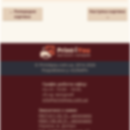
← Попередня
Наступна картина
картина
→
© Print4you.com.ua, 2014-2026
Розроблено у «SUNAPI»
Графік роботи офісу:
пн-пт: 10:00 - 18:00,
сб-нд: вихідний
info@print4you.com.ua
Звязатися з нами:
(067) 611 02 15
- менеджер
(066) 146 44 31
- менеджер
Українa, м. Дніпро