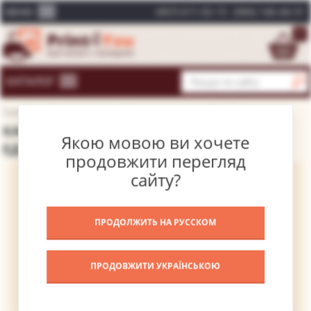
(067) 611-02-15
(066) 146-44-31
МЕНЮ
0
КАТАЛОГ
Головна
Каталог картин
Відомі художники
Дега Едгар
КАРТИНА ТАЛЕРАНТНІ БАЛЕРИНИ – ДЕГА
Якою мовою ви хочете
ЕДГАР
продовжити перегляд
сайту?
ПРОДОЛЖИТЬ НА РУССКОМ
ПРОДОВЖИТИ УКРАЇНСЬКОЮ