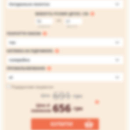
Натуральне полотно
ВИБЕРІТЬ РОЗМІР ДРУКУ, СМ:
на
ширина
висота
ПОКРИТТЯ ЛАКОМ:
так
НАТЯЖКА НА ПІДРАМНИК:
галерейна
ПРОМАЛЬОВУВАННЯ:
ні
Подарункове пакування
691
грн
Ціна
656
Ціна зі
грн
знижкою
КУПИТИ