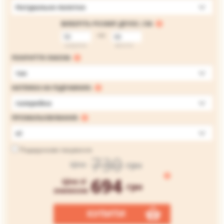
Натуральне полотно
ВИБЕРІТЬ РОЗМІР ДРУКУ, СМ:
на
ширина
висота
ПОКРИТТЯ ЛАКОМ:
так
НАТЯЖКА НА ПІДРАМНИК:
галерейна
ПРОМАЛЬОВУВАННЯ:
ні
Подарункове пакування
730
грн
Ціна
694
Ціна зі
грн
знижкою
КУПИТИ