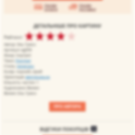
Умови
Умови
оплати
доставки
ДЕТАЛЬНІШЕ ПРО КАРТИНУ
Рейтинг:
Автор: Эль Греко
Артикул: eg059
Жанр: портрет
Теми:
Портрет
Стиль:
ренесанс
Колір: чорний, сірий
Орієнтація:
вертикальна
Кількість частин: 1
Художники: Великі
Великі: Ель Греко
ПРО АВТОРА
ВІДГУКИ ПОКУПЦІВ
0