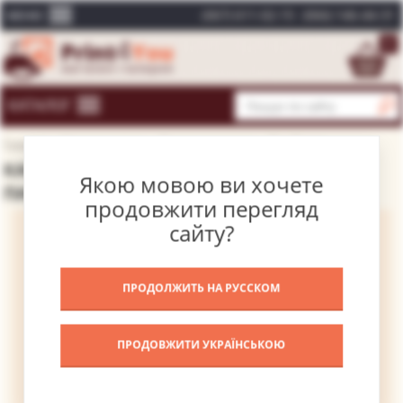
(067) 611-02-15
(066) 146-44-31
МЕНЮ
0
КАТАЛОГ
Головна
Каталог картин
Відомі художники
Ель Греко
КАРТИНА ПОРТРЕТ ГОРТЕНЗІО ФЕЛІКСА
Якою мовою ви хочете
ПАРАВІЦІНО – ЕЛЬ ГРЕКО
продовжити перегляд
сайту?
ПРОДОЛЖИТЬ НА РУССКОМ
ПРОДОВЖИТИ УКРАЇНСЬКОЮ