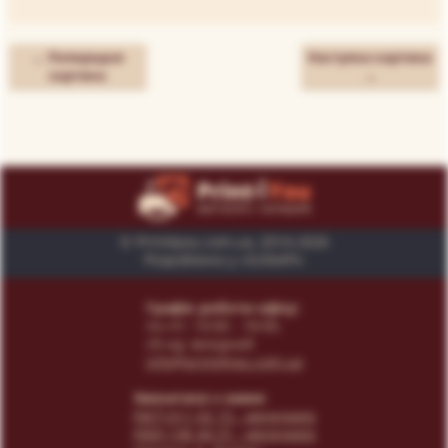
← Попередня
Наступна картина
картина
→
© Print4you.com.ua, 2014-2026
Розроблено у «SUNAPI»
Графік роботи офісу:
пн-пт: 10:00 - 18:00,
сб-нд: вихідний
info@print4you.com.ua
Звязатися з нами:
(067) 611 02 15
- менеджер
(066) 146 44 31
- менеджер