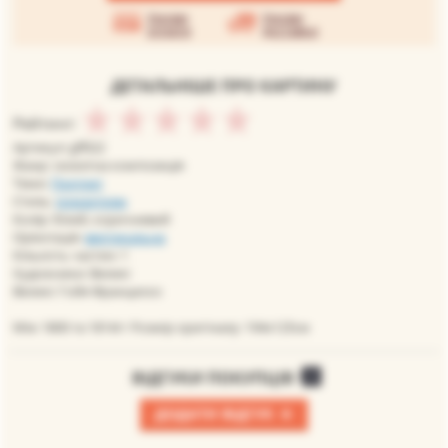
Умови
Умови
оплати
доставки
ДЕТАЛЬНІШЕ ПРО КАРТИНУ
Рейтинг:
Артикул: glf022
Жанр: сюжетна композиція
Теми:
Портрет
Стиль:
романтизм
Колір: білий, коричневий
Орієнтація:
вертикальна
Кількість частин: 1
Художники: Великі
Великі: Гойя Франциско
Між 1800 та 1814гг Розмір оригіналу: 194х125см
ВІДГУКИ ПОКУПЦІВ
0
+
ДОДАТИ ВІДГУК