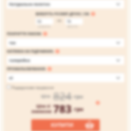
Натуральне полотно
ВИБЕРІТЬ РОЗМІР ДРУКУ, СМ:
на
ширина
висота
ПОКРИТТЯ ЛАКОМ:
так
НАТЯЖКА НА ПІДРАМНИК:
галерейна
ПРОМАЛЬОВУВАННЯ:
ні
Подарункове пакування
824
грн
Ціна
783
Ціна зі
грн
знижкою
КУПИТИ