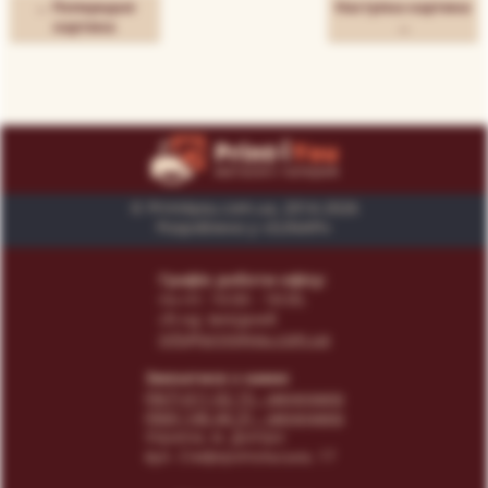
← Попередня
Наступна картина
картина
→
© Print4you.com.ua, 2014-2026
Розроблено у «SUNAPI»
Графік роботи офісу:
пн-пт: 10:00 - 18:00,
сб-нд: вихідний
info@print4you.com.ua
Звязатися з нами:
(067) 611 02 15
- менеджер
(066) 146 44 31
- менеджер
Українa, м. Дніпро
вул. Сімферопольська, 17