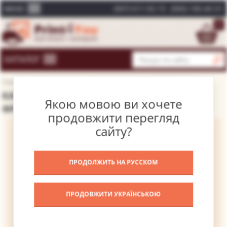
(067) 611-02-15
(066) 146-44-31
МЕНЮ
0
КАТАЛОГ
Головна
Каталог картин
Відомі художники
Гоя Франсіско
КАРТИНА МАХИ НА БАЛКОНІ – ГОЯ
Якою мовою ви хочете
ФРАНСІСКО
продовжити перегляд
сайту?
ПРОДОЛЖИТЬ НА РУССКОМ
ПРОДОВЖИТИ УКРАЇНСЬКОЮ