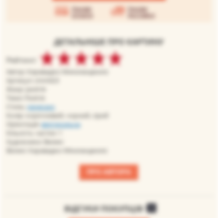
Умови
Умови
оплати
доставки
ДЕТАЛЬНІШЕ ПРО КАРТИНУ
Рейтинг:
Автор: Караваджо Микеланджело
Артикул: cmm023
Жанр: релігія
Теми: Релігія
Стиль:
ренесанс
Колір: коричневий, чорний, сірий
Орієнтація:
вертикальна
Кількість частин: 1
Художники: Великі
Великі: Караваджо Мікеланджело
ПРО АВТОРА
ВІДГУКИ ПОКУПЦІВ
0