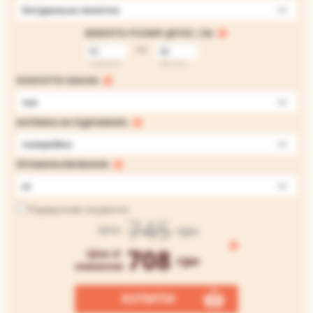
Натуральне полотно
ВИБЕРІТЬ РОЗМІР ДРУКУ, СМ:
на
ширина
висота
ПОКРИТТЯ ЛАКОМ:
так
НАТЯЖКА НА ПІДРАМНИК:
галерейна
ПРОМАЛЬОВУВАННЯ:
ні
Подарункове пакування
745
грн
Ціна
708
Ціна зі
грн
знижкою
КУПИТИ