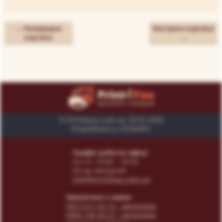
← Попередня
Наступна картина
картина
→
© Print4you.com.ua, 2014-2026
Розроблено у «SUNAPI»
Графік роботи офісу:
пн-пт: 10:00 - 18:00,
сб-нд: вихідний
info@print4you.com.ua
Звязатися з нами:
(067) 611 02 15
- менеджер
(066) 146 44 31
- менеджер