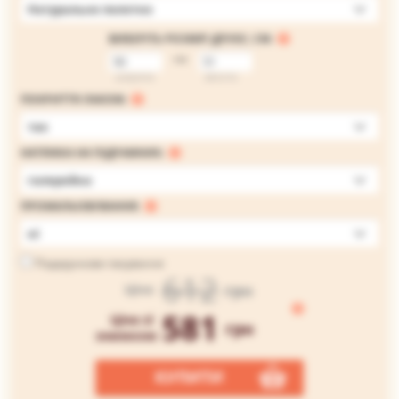
Натуральне полотно
ВИБЕРІТЬ РОЗМІР ДРУКУ, СМ:
на
ширина
висота
ПОКРИТТЯ ЛАКОМ:
так
НАТЯЖКА НА ПІДРАМНИК:
галерейна
ПРОМАЛЬОВУВАННЯ:
ні
Подарункове пакування
612
грн
Ціна
581
Ціна зі
грн
знижкою
КУПИТИ