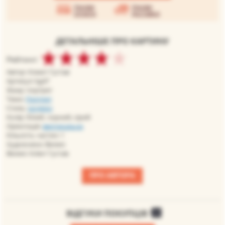
Умови
Умови
оплати
доставки
ДЕТАЛЬНІШЕ ПРО КАРТИНУ
Рейтинг:
Автор: Климт Густав
Артикул: kg47
Жанр: портрет
Теми:
Портрет
Стиль:
модерн
Колір: білий, чорний, сірий
Орієнтація:
вертикальна
Кількість частин: 1
Художники: Великі
Великі: Клімт Густав
ПРО АВТОРА
ВІДГУКИ ПОКУПЦІВ
0