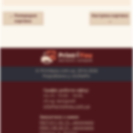
← Попередня
Наступна картина
картина
→
© Print4you.com.ua, 2014-2026
Розроблено у «SUNAPI»
Графік роботи офісу:
пн-пт: 10:00 - 18:00,
сб-нд: вихідний
info@print4you.com.ua
Звязатися з нами:
(067) 611 02 15
- менеджер
(066) 146 44 31
- менеджер
Українa, м. Дніпро