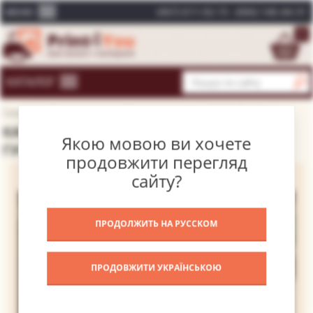
(067) 611-02-15
(066) 146-44-31
МЕНЮ
0
КАТАЛОГ
Головна
Каталог картин
Відомі художники
Клімт Густав
КАРТИНА ПОРТРЕТ СОНІ КНІПС – КЛІМТ
Якою мовою ви хочете
ГУСТАВ
продовжити перегляд
сайту?
ПРОДОЛЖИТЬ НА РУССКОМ
ПРОДОВЖИТИ УКРАЇНСЬКОЮ