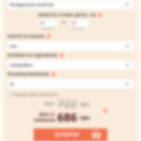
Натуральне полотно
ВИБЕРІТЬ РОЗМІР ДРУКУ, СМ:
на
ширина
висота
ПОКРИТТЯ ЛАКОМ:
так
НАТЯЖКА НА ПІДРАМНИК:
галерейна
ПРОМАЛЬОВУВАННЯ:
ні
Подарункове пакування
722
грн
Ціна
686
Ціна зі
грн
знижкою
КУПИТИ