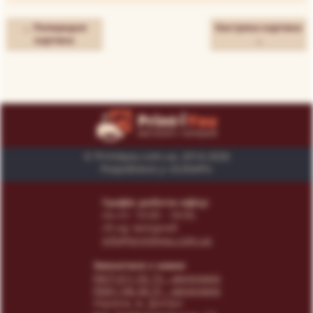
← Попередня
Наступна картина
картина
→
© Print4you.com.ua, 2014-2026
Розроблено у «SUNAPI»
Графік роботи офісу:
пн-пт: 10:00 - 18:00,
сб-нд: вихідний
info@print4you.com.ua
Звязатися з нами:
(067) 611 02 15
- менеджер
(066) 146 44 31
- менеджер
Українa, м. Дніпро