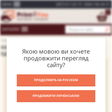
(067) 611-02-15
(066) 146-44-31
МЕНЮ
0
КАТАЛОГ
Головна
Каталог картин
Відомі художники
Едуарда Мане
КАРТИНА ХЛОПЧИК З ВИШНЯМИ – МАНЕ
Якою мовою ви хочете
ЕДУАРД
продовжити перегляд
сайту?
ПРОДОЛЖИТЬ НА РУССКОМ
ПРОДОВЖИТИ УКРАЇНСЬКОЮ