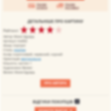
Умови
Умови
оплати
доставки
ДЕТАЛЬНІШЕ ПРО КАРТИНУ
Рейтинг:
Автор: Мане Эдуард
Артикул: me002
Жанр: портрет
Стиль:
реалізм
Колір: коричневий, червоний, чорний
Орієнтація:
вертикальна
Кількість частин: 1
Художники: Великі
Великі: Мане Едуард
ПРО АВТОРА
ВІДГУКИ ПОКУПЦІВ
0
+
ДОДАТИ ВІДГУК