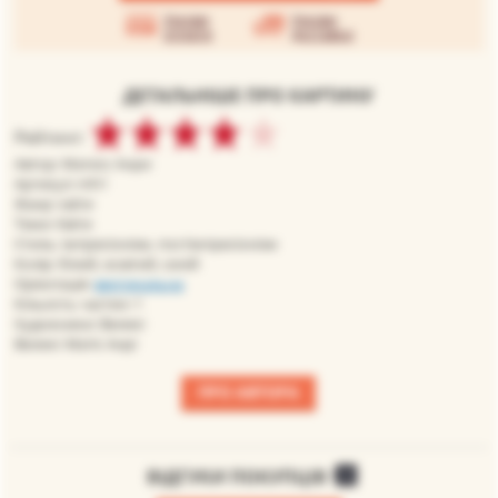
Умови
Умови
оплати
доставки
ДЕТАЛЬНІШЕ ПРО КАРТИНУ
Рейтинг:
Автор: Матисс Анри
Артикул: mh1
Жанр: квіти
Теми: Квіти
Стиль: імпресіонізм, постімпресіонізм
Колір: білий, жовтий, синій
Орієнтація:
вертикальна
Кількість частин: 1
Художники: Великі
Великі: Матіс Анрі
ПРО АВТОРА
ВІДГУКИ ПОКУПЦІВ
0