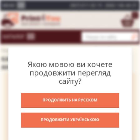
(067) 611-02-15
(066) 146-44-31
МЕНЮ
0
КАТАЛОГ
Головна
Каталог картин
Відомі художники
Матісс Анрі
КАРТИНА БУКЕТ КВІТІВ. КАЛЛИ – МАТІСС
Якою мовою ви хочете
АНРІ
продовжити перегляд
сайту?
ПРОДОЛЖИТЬ НА РУССКОМ
ПРОДОВЖИТИ УКРАЇНСЬКОЮ