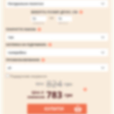
Натуральне полотно
ВИБЕРІТЬ РОЗМІР ДРУКУ, СМ:
на
ширина
висота
ПОКРИТТЯ ЛАКОМ:
так
НАТЯЖКА НА ПІДРАМНИК:
галерейна
ПРОМАЛЬОВУВАННЯ:
ні
Подарункове пакування
824
грн
Ціна
783
Ціна зі
грн
знижкою
КУПИТИ