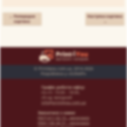
← Попередня
Наступна картина
картина
→
© Print4you.com.ua, 2014-2026
Розроблено у «SUNAPI»
Графік роботи офісу:
пн-пт: 10:00 - 18:00,
сб-нд: вихідний
info@print4you.com.ua
Звязатися з нами:
(067) 611 02 15
- менеджер
(066) 146 44 31
- менеджер