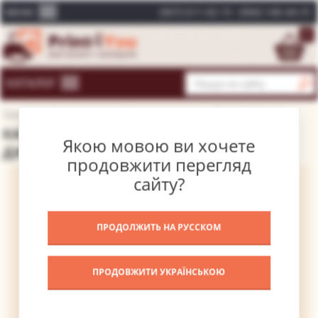
(067) 611-02-15
(066) 146-44-31
МЕНЮ
0
КАТАЛОГ
Головна
Каталог картин
Відомі художники
Мілле Джон
КАРТИНА ПОРТРЕТ ЕННІ МІЛЛЕР – МІЛЛЕ
Якою мовою ви хочете
ДЖОН
продовжити перегляд
сайту?
ПРОДОЛЖИТЬ НА РУССКОМ
ПРОДОВЖИТИ УКРАЇНСЬКОЮ