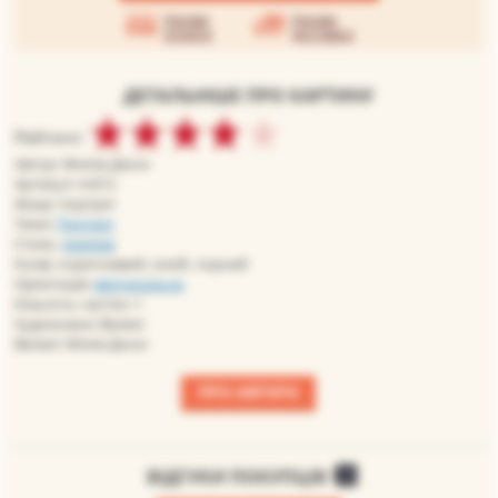
Умови
Умови
оплати
доставки
ДЕТАЛЬНІШЕ ПРО КАРТИНУ
Рейтинг:
Автор: Милле Джон
Артикул: md12
Жанр: портрет
Теми:
Портрет
Стиль:
реалізм
Колір: коричневий, синій, чорний
Орієнтація:
вертикальна
Кількість частин: 1
Художники: Великі
Великі: Мілле Джон
ПРО АВТОРА
ВІДГУКИ ПОКУПЦІВ
0