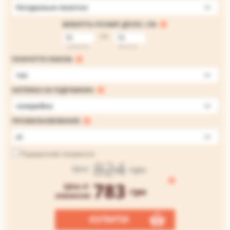
Натуральне полотно
ВИБЕРІТЬ РОЗМІР ДРУКУ, СМ:
на
ширина
висота
ПОКРИТТЯ ЛАКОМ:
так
НАТЯЖКА НА ПІДРАМНИК:
галерейна
ПРОМАЛЬОВУВАННЯ:
ні
Подарункове пакування
824
грн
Ціна
783
Ціна зі
грн
знижкою
КУПИТИ