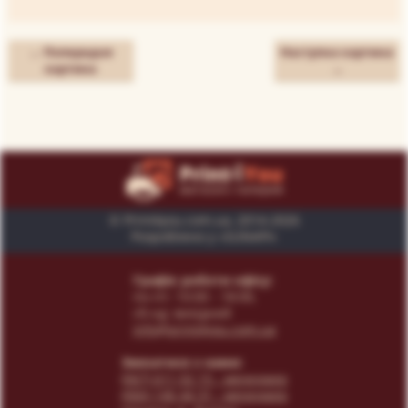
← Попередня
Наступна картина
картина
→
© Print4you.com.ua, 2014-2026
Розроблено у «SUNAPI»
Графік роботи офісу:
пн-пт: 10:00 - 18:00,
сб-нд: вихідний
info@print4you.com.ua
Звязатися з нами:
(067) 611 02 15
- менеджер
(066) 146 44 31
- менеджер