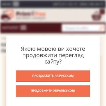
(067) 611-02-15
(066) 146-44-31
МЕНЮ
0
КАТАЛОГ
Головна
Каталог картин
Відомі художники
Пікассо Пабло
КАРТИНА ЖІНКА З ГІТАРОЮ – ПІКАССО
Якою мовою ви хочете
ПАБЛО
продовжити перегляд
сайту?
ПРОДОЛЖИТЬ НА РУССКОМ
ПРОДОВЖИТИ УКРАЇНСЬКОЮ