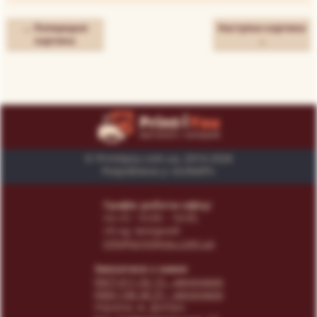
← Попередня
Наступна картина
картина
→
© Print4you.com.ua, 2014-2026
Розроблено у «SUNAPI»
Графік роботи офісу:
пн-пт: 10:00 - 18:00,
сб-нд: вихідний
info@print4you.com.ua
Звязатися з нами:
(067) 611 02 15
- менеджер
(066) 146 44 31
- менеджер
Українa, м. Дніпро