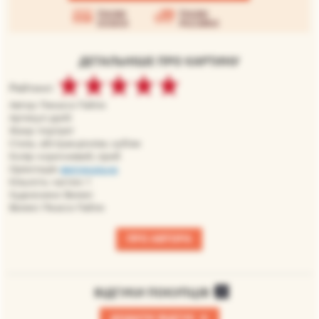
Умови
Умови
оплати
доставки
ДЕТАЛЬНІШЕ ПРО КАРТИНУ
Рейтинг:
Автор: Пикассо Пабло
Артикул: pp43
Жанр: портрет
Стиль: абстракціонізм, кубізм
Колір: коричневий, сірий
Орієнтація:
вертикальна
Кількість частин: 1
Художники: Великі
Великі: Пікассо Пабло
ПРО АВТОРА
ВІДГУКИ ПОКУПЦІВ
0
+
ДОДАТИ ВІДГУК