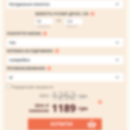
Натуральне полотно
ВИБЕРІТЬ РОЗМІР ДРУКУ, СМ:
на
ширина
висота
ПОКРИТТЯ ЛАКОМ:
так
НАТЯЖКА НА ПІДРАМНИК:
галерейна
ПРОМАЛЬОВУВАННЯ:
ні
Подарункове пакування
1252
грн
Ціна
1189
Ціна зі
грн
знижкою
КУПИТИ