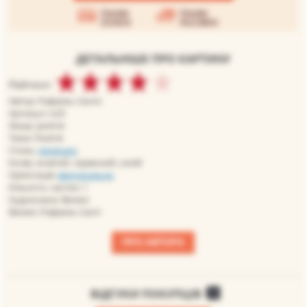
Умови
Умови
оплати
доставки
ДЕТАЛЬНІШЕ ПРО КАРТИНУ
Рейтинг:
Автор: Рафаэль Санти
Артикул: rs25
Жанр: релігія
Теми: Релігія
Стиль:
ренесанс
Колір: жовтий, червоний, синій
Орієнтація:
вертикальна
Кількість частин: 1
Художники: Великі
Великі: Рафаель Санті
ПРО АВТОРА
ВІДГУКИ ПОКУПЦІВ
0