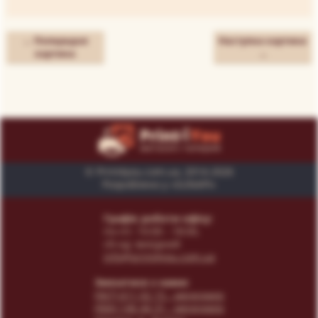
← Попередня
Наступна картина
картина
→
© Print4you.com.ua, 2014-2026
Розроблено у «SUNAPI»
Графік роботи офісу:
пн-пт: 10:00 - 18:00,
сб-нд: вихідний
info@print4you.com.ua
Звязатися з нами:
(067) 611 02 15
- менеджер
(066) 146 44 31
- менеджер