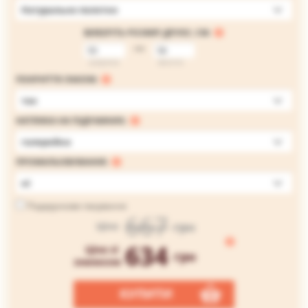
Натуральне полотно
ВИБЕРІТЬ РОЗМІР ДРУКУ, СМ:
на
ширина
висота
ПОКРИТТЯ ЛАКОМ:
так
НАТЯЖКА НА ПІДРАМНИК:
галерейна
ПРОМАЛЬОВУВАННЯ:
ні
Подарункове пакування
667
грн
Ціна
634
Ціна зі
грн
знижкою
КУПИТИ