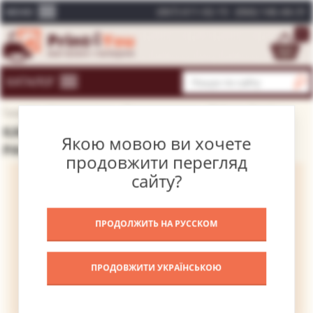
(067) 611-02-15
(066) 146-44-31
МЕНЮ
0
КАТАЛОГ
Головна
Каталог картин
Відомі художники
Рафаель Санті
КАРТИНА МАДОННА АЛДОБРАНДІНІ –
Якою мовою ви хочете
РАФАЕЛЬ САНТІ
продовжити перегляд
сайту?
ПРОДОЛЖИТЬ НА РУССКОМ
ПРОДОВЖИТИ УКРАЇНСЬКОЮ