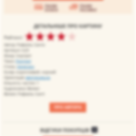
Умови
Умови
оплати
доставки
ДЕТАЛЬНІШЕ ПРО КАРТИНУ
Рейтинг:
Автор: Рафаэль Санти
Артикул: rs23
Жанр: портрет
Теми:
Портрет
Стиль:
ренесанс
Колір: коричневий, чорний
Орієнтація:
вертикальна
Кількість частин: 1
Художники: Великі
Великі: Рафаель Санті
ПРО АВТОРА
ВІДГУКИ ПОКУПЦІВ
0