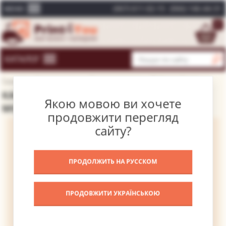
(067) 611-02-15
(066) 146-44-31
МЕНЮ
0
КАТАЛОГ
Головна
Каталог картин
Відомі художники
Рафаель Санті
КАРТИНА ПОРТРЕТ ГВІДОБАЛЬДО ТА
Якою мовою ви хочете
МОНТЕФЕЛЬТР – РАФАЕЛЬ САНТІ
продовжити перегляд
сайту?
ПРОДОЛЖИТЬ НА РУССКОМ
ПРОДОВЖИТИ УКРАЇНСЬКОЮ