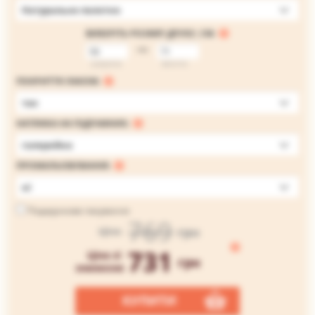
Натуральне полотно
ВИБЕРІТЬ РОЗМІР ДРУКУ, СМ:
на
ширина
висота
ПОКРИТТЯ ЛАКОМ:
так
НАТЯЖКА НА ПІДРАМНИК:
галерейна
ПРОМАЛЬОВУВАННЯ:
ні
Подарункове пакування
769
грн
Ціна
731
Ціна зі
грн
знижкою
КУПИТИ