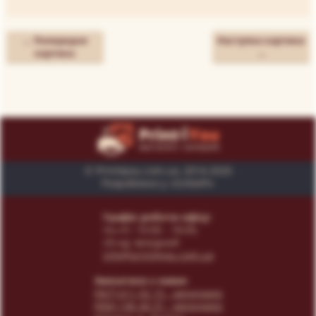
← Попередня
Наступна картина
картина
→
© Print4you.com.ua, 2014-2026
Розроблено у «SUNAPI»
Графік роботи офісу:
пн-пт: 10:00 - 18:00,
сб-нд: вихідний
info@print4you.com.ua
Звязатися з нами:
(067) 611 02 15
- менеджер
(066) 146 44 31
- менеджер