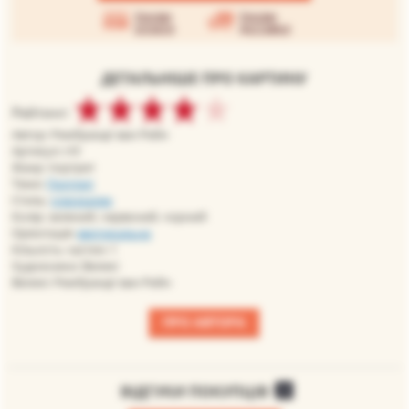
Умови
Умови
оплати
доставки
ДЕТАЛЬНІШЕ ПРО КАРТИНУ
Рейтинг:
Автор: Рембрандт ван Рейн
Артикул: rr9
Жанр: портрет
Теми:
Портрет
Стиль:
класицизм
Колір: зелений, червоний, чорний
Орієнтація:
вертикальна
Кількість частин: 1
Художники: Великі
Великі: Рембрандт ван Рейн
ПРО АВТОРА
ВІДГУКИ ПОКУПЦІВ
0