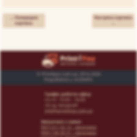
← Попередня
Наступна картина
картина
→
© Print4you.com.ua, 2014-2026
Розроблено у «SUNAPI»
Графік роботи офісу:
пн-пт: 10:00 - 18:00,
сб-нд: вихідний
info@print4you.com.ua
Звязатися з нами:
(067) 611 02 15
- менеджер
(066) 146 44 31
- менеджер