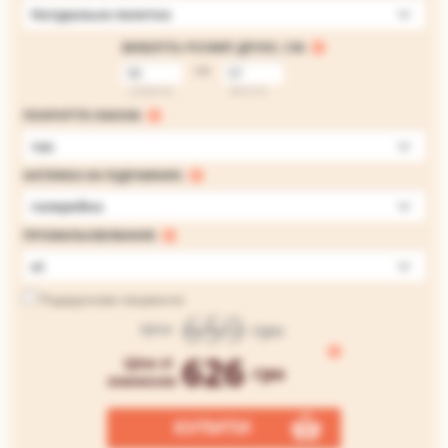
Натуральне полотно
ВИБЕРІТЬ РОЗМІР ДРУКУ, СМ:
на
ширина
висота
ПОКРИТТЯ ЛАКОМ:
так
НАТЯЖКА НА ПІДРАМНИК:
галерейна
ПРОМАЛЬОВУВАННЯ:
ні
Подарункове пакування
659
грн
Ціна
626
Ціна зі
грн
знижкою
КУПИТИ