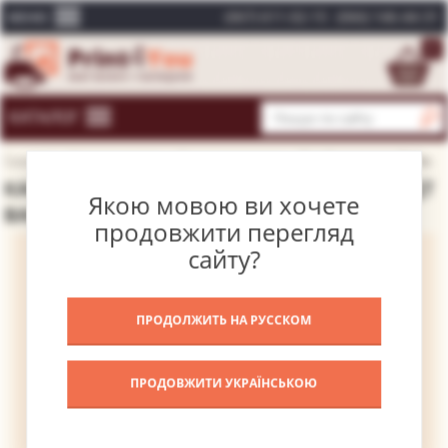
(067) 611-02-15
(066) 146-44-31
МЕНЮ
0
КАТАЛОГ
Головна
Каталог картин
Відомі художники
Рембрандт ван Рейн
КАРТИНА ПОРТРЕТ ЯНА СІКСА – РЕМБРАНДТ
Якою мовою ви хочете
ВАН РЕЙН
продовжити перегляд
сайту?
ПРОДОЛЖИТЬ НА РУССКОМ
ПРОДОВЖИТИ УКРАЇНСЬКОЮ