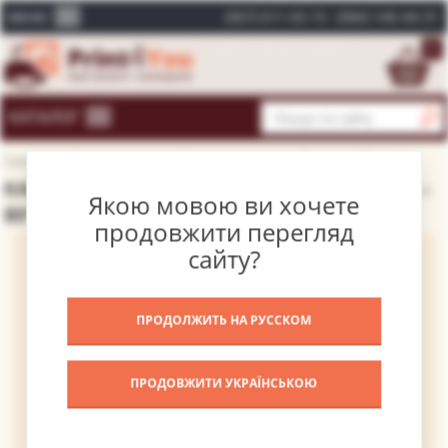
(067) 611-02-15
(066) 146-44-31
МЕНЮ
0
КАТАЛОГ
Головна
Каталог картин
Відомі художники
Вечелліо Тіціан
КАРТИНА ЖЕРТВОПРИНЕСЕННЯ АВРААМА –
Якою мовою ви хочете
ВЕЧЕЛЛІО ТІЦІАН
продовжити перегляд
сайту?
ПРОДОЛЖИТЬ НА РУССКОМ
ПРОДОВЖИТИ УКРАЇНСЬКОЮ