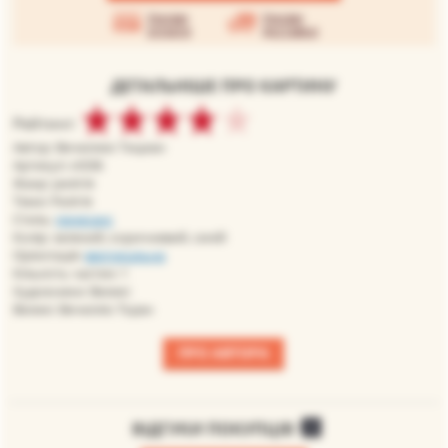
Умови
Умови
оплати
доставки
ДЕТАЛЬНІШЕ ПРО КАРТИНУ
Рейтинг:
Автор: Вечеллио Тициан
Артикул: vt036
Жанр: релігія
Теми: Релігія
Стиль:
ренесанс
Колір: зелений, коричневий, синій
Орієнтація:
вертикальна
Кількість частин: 1
Художники: Великі
Великі: Вечелліо Тіціан
ПРО АВТОРА
ВІДГУКИ ПОКУПЦІВ
0