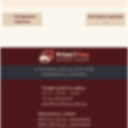
← Попередня
Наступна картина
картина
→
© Print4you.com.ua, 2014-2026
Розроблено у «SUNAPI»
Графік роботи офісу:
пн-пт: 10:00 - 18:00,
сб-нд: вихідний
info@print4you.com.ua
Звязатися з нами:
(067) 611 02 15
- менеджер
(066) 146 44 31
- менеджер