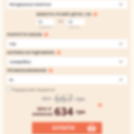
Натуральне полотно
ВИБЕРІТЬ РОЗМІР ДРУКУ, СМ:
на
ширина
висота
ПОКРИТТЯ ЛАКОМ:
так
НАТЯЖКА НА ПІДРАМНИК:
галерейна
ПРОМАЛЬОВУВАННЯ:
ні
Подарункове пакування
667
грн
Ціна
634
Ціна зі
грн
знижкою
КУПИТИ