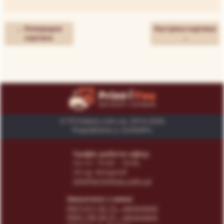
← Попередня
Наступна картина
картина
→
© Print4you.com.ua, 2014-2026
Розроблено у «SUNAPI»
Графік роботи офісу:
пн-пт: 10:00 - 18:00,
сб-нд: вихідний
info@print4you.com.ua
Звязатися з нами:
(067) 611 02 15
- менеджер
(066) 146 44 31
- менеджер