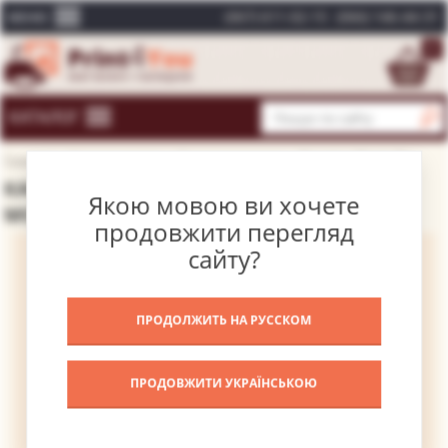
(067) 611-02-15
(066) 146-44-31
МЕНЮ
0
КАТАЛОГ
Головна
Каталог картин
Відомі художники
Вламінк Моріс Де
КАРТИНА ВАЗА З КВІТАМИ 2 – ВЛАМІНК
Якою мовою ви хочете
МОРІС ДЕ
продовжити перегляд
сайту?
ПРОДОЛЖИТЬ НА РУССКОМ
ПРОДОВЖИТИ УКРАЇНСЬКОЮ