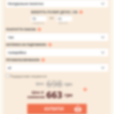
Натуральне полотно
ВИБЕРІТЬ РОЗМІР ДРУКУ, СМ:
на
ширина
висота
ПОКРИТТЯ ЛАКОМ:
так
НАТЯЖКА НА ПІДРАМНИК:
галерейна
ПРОМАЛЬОВУВАННЯ:
ні
Подарункове пакування
698
грн
Ціна
663
Ціна зі
грн
знижкою
КУПИТИ