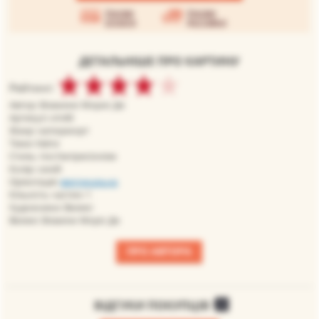
Умови
Умови
оплати
доставки
ДЕТАЛЬНІШЕ ПРО КАРТИНУ
Рейтинг:
Автор: Вламинк Морис Де
Артикул: vm40
Жанр: натюрморт
Теми: Квіти
Стиль: постімпресіонізм
Колір: синій
Орієнтація:
вертикальна
Кількість частин: 1
Художники: Великі
Великі: Вламінк Моріс Де
ПРО АВТОРА
ВІДГУКИ ПОКУПЦІВ
0