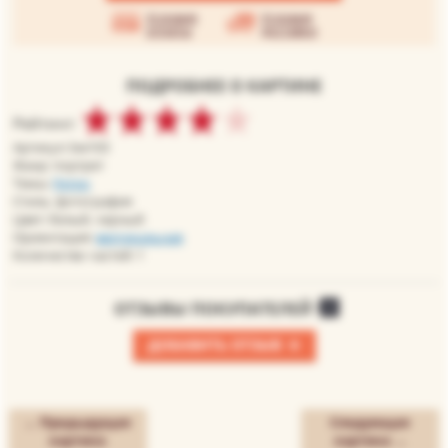
Условия
Условия
оплаты
доставки
ПОДРОБНЕЕ О КАРТИНЕ
Рейтинг:
Артикул: bw103
Жанр: портрет
Темы:
Ретро
Стиль: фотография
Цвет: белый, черный
Ориентация:
вертикальная
Количество частей: 1
ОТЗЫВЫ ПОКУПАТЕЛЕЙ
0
+
ДОБАВИТЬ ОТЗЫВ
← Предыдущая
Следующая
картина
картина →