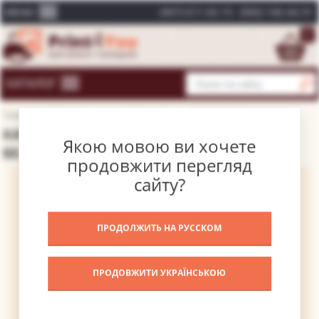
(067) 611-02-15
(066) 146-44-31
МЕНЮ
0
КАТАЛОГ
Главная
Каталог картин
Фотографии
Черно-белое
КАРТИНА ДЖИМИ ХЕНДРИКС – ЧЕРНО-
Якою мовою ви хочете
БЕЛОЕ
продовжити перегляд
сайту?
ПРОДОЛЖИТЬ НА РУССКОМ
ПРОДОВЖИТИ УКРАЇНСЬКОЮ