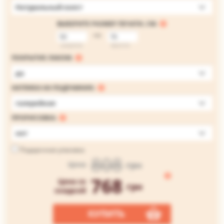
Натуральный холст
ВЫБЕРИТЕ РАЗМЕР ПЕЧАТИ, СМ:
на
ширина
высота
ПОКРЫТИЕ ЛАКОМ:
да
НАТЯЖКА НА ПОДРАМНИК:
галерейная
ПРОРИСОВКА:
нет
Подарочная упаковка
808
грн
Цена
768
Цена со
грн
скидкой
КУПИТЬ