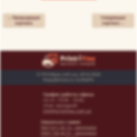
← Предыдущая
Следующая
картина
картина →
© Print4you.com.ua, 2014-2026
Разработано в «SUNAPI»
График работы офиса:
пн-пт: 10:00 - 18:00,
сб-вс: выходной
info@print4you.com.ua
Связаться с нами:
(067) 611 02 15
- менеджер
(066) 146 44 31
- менеджер