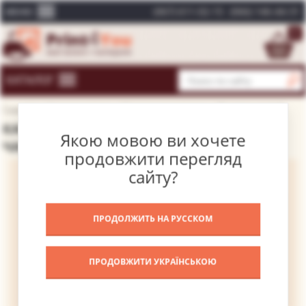
(067) 611-02-15
(066) 146-44-31
МЕНЮ
0
КАТАЛОГ
Главная
Каталог картин
Модульные картины
Из пяти частей
КАРТИНА ТУМАН В ГОРАХ – ИЗ ПЯТИ
Якою мовою ви хочете
ЧАСТЕЙ
продовжити перегляд
сайту?
ПРОДОЛЖИТЬ НА РУССКОМ
ПРОДОВЖИТИ УКРАЇНСЬКОЮ