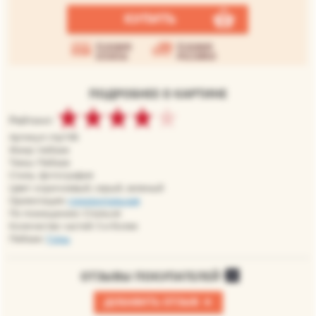
КУПИТЬ
Условия
Условия
оплаты
доставки
ПОДРОБНЕЕ О КАРТИНЕ
Рейтинг:
Артикул: mp196
Жанр: пейзаж
Темы: Пейзаж
Стиль: фотография
Цвет: коричневый, серый, зеленый
Ориентация:
горизонтальная
По помещению: Спальня
Количество частей: 5 и более
Пейзаж:
Горы
ОТЗЫВЫ ПОКУПАТЕЛЕЙ
0
+
ДОБАВИТЬ ОТЗЫВ