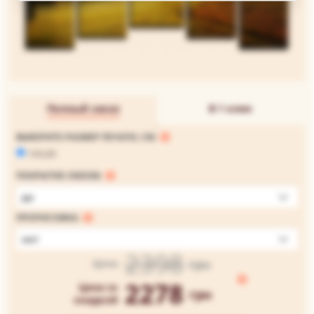
Полный заказ
В 1 клик
ВЫБЕРИТЕ РАЗМЕР ПЕЧАТИ, СМ:
145х90
ПОКРЫТИЕ ЛАКОМ:
да
ПРОРИСОВКА:
нет
2398
грн
Цена
2278
Цена со
грн
скидкой