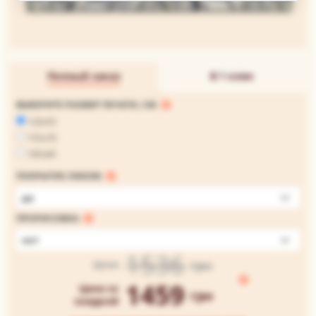
Полный заказ
В 1 клик
ВЫБЕРИТЕ РАЗМЕР ПЕЧАТИ, СМ:
120x55
155x70
185x85
ПОКРЫТИЕ ЛАКОМ:
да
ПРОРИСОВКА:
нет
1536
грн
Цена
1459
Цена со
грн
скидкой