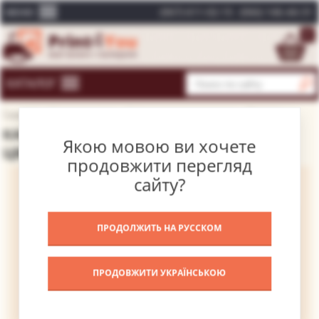
(067) 611-02-15
(066) 146-44-31
МЕНЮ
0
КАТАЛОГ
Главная
Каталог картин
Современные художники
Эренаи
КАРТИНА КОМПОЗИЦИЯ С КРАСНЫМИ
Якою мовою ви хочете
ЦВЕТАМИ – ЭРЕНАИ
продовжити перегляд
сайту?
ПРОДОЛЖИТЬ НА РУССКОМ
ПРОДОВЖИТИ УКРАЇНСЬКОЮ