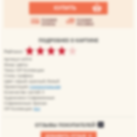
КУПИТЬ
Условия
Условия
оплаты
доставки
ПОДРОБНЕЕ О КАРТИНЕ
Рейтинг:
Артикул: er014
Жанр: цветы
Темы: VIP Коллекции
Стиль: графика
Цвет: серый, красный, белый
Ориентация:
горизонтальная
Количество частей: 3
Художники: Современные
Современные: Эренаи
VIP Коллекции:
Арт
ОТЗЫВЫ ПОКУПАТЕЛЕЙ
0
+
ДОБАВИТЬ ОТЗЫВ