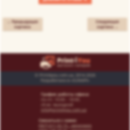
← Предыдущая
Следующая
картина
картина →
© Print4you.com.ua, 2014-2026
Разработано в «SUNAPI»
График работы офиса:
пн-пт: 10:00 - 18:00,
сб-вс: выходной
info@print4you.com.ua
Связаться с нами:
(067) 611 02 15
- менеджер