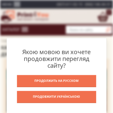
(067) 611-02-15
(066) 146-44-31
МЕНЮ
0
КАТАЛОГ
Главная
Каталог картин
Великие художники
Поллок Джексон
КАРТИНА БЕЗ НАЗВАНИЯ 1938 – ПОЛЛОК
Якою мовою ви хочете
ДЖЕКСОН
продовжити перегляд
сайту?
ПРОДОЛЖИТЬ НА РУССКОМ
ПРОДОВЖИТИ УКРАЇНСЬКОЮ