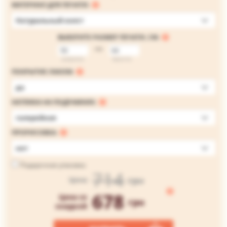
МАТЕРИАЛ ДЛЯ ПЕЧАТИ:
Натуральный холст
ВЫБЕРИТЕ РАЗМЕР ПЕЧАТИ, СМ:
на
ширина
высота
ПОКРЫТИЕ ЛАКОМ:
да
НАТЯЖКА НА ПОДРАМНИК:
галерейная
ПРОРИСОВКА:
нет
Подарочная упаковка
714
грн
Цена
678
Цена со
грн
скидкой