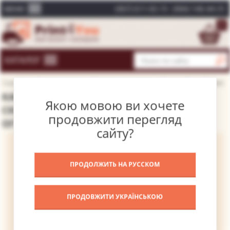
(067) 611-02-15
(066) 146-44-31
МЕНЮ
0
КАТАЛОГ
Главная
Каталог картин
Великие художники
Ренуар Пьер Огюст
КАРТИНА БОЛЬШАЯ КУПАЛЬЩИЦА СО
Якою мовою ви хочете
СКРЕЩЕННЫМИ НОГАМИ – РЕНУАР ПЬЕР
продовжити перегляд
ОГЮСТ
сайту?
ПРОДОЛЖИТЬ НА РУССКОМ
ПРОДОВЖИТИ УКРАЇНСЬКОЮ