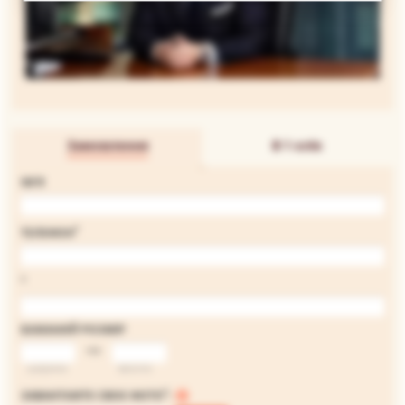
Замовлення
В 1 клік
ІМ'Я
*
ТЕЛЕФОН
*
БАЖАНИЙ РОЗМІР
на
ширина
висота
*
ЗАВАНТАЖТЕ СВОЄ ФОТО
: