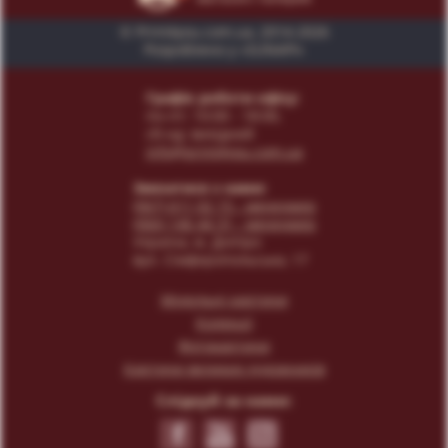
© Print4you.com.ua, 2014-2026
Розроблено у «SUNAPI»
Графік роботи офісу:
пн-пт: 10:00 - 18:00,
сб-нд: вихідний
info@print4you.com.ua
Звязатися з нами:
(067) 611 02 15
- менеджер
(066) 146 44 31
- менеджер
Українa, м. Дніпро
вул. Сімферопольська, 17
Модульні картини
Колекції
Фотокартини
Картини великих художників
Слідкуй за нами: