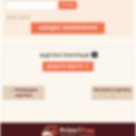
Огляд
Файл не вибраний
Додати файл
ШВИДКЕ ЗАМОВЛЕННЯ
ВІДГУКИ ПОКУПЦІВ
0
+
ДОДАТИ ВІДГУК
← Попередня
Наступна картина
картина
→