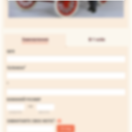
Замовлення
В 1 клік
ІМ'Я
*
ТЕЛЕФОН
*
БАЖАНИЙ РОЗМІР
на
ширина
висота
*
ЗАВАНТАЖТЕ СВОЄ ФОТО
:
Огляд