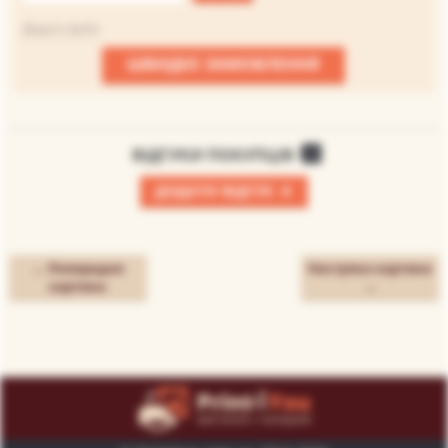
Файл не вибраний
Додати файл
ШВИДКЕ ЗАМОВЛЕННЯ
ВІДГУКИ ПОКУПЦІВ
0
+
ДОДАТИ ВІДГУК
← Попередня
Наступна картина
картина
→