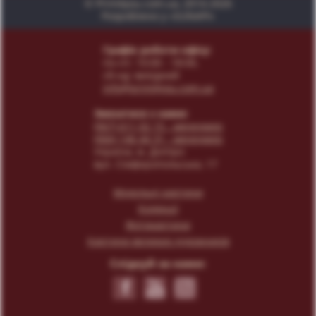
© Print4you.com.ua, 2014-2026
Розроблено у «SUNAPI»
Графік роботи офісу:
пн-пт: 10:00 - 18:00,
сб-нд: вихідний
info@print4you.com.ua
Звязатися з нами:
(067) 611 02 15
- менеджер
(066) 146 44 31
- менеджер
Українa, м. Дніпро
вул. Сімферопольська, 17
Модульні картини
Колекції
Фотокартини
Картини великих художників
Слідкуй за нами: